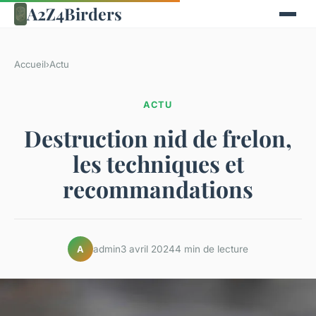
A2Z4Birders
Accueil
›
Actu
ACTU
Destruction nid de frelon,
les techniques et
recommandations
admin
3 avril 2024
4 min de lecture
A