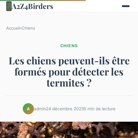
A2Z4Birders
Accueil
›
Chiens
CHIENS
Les chiens peuvent-ils être
formés pour détecter les
termites ?
admin
24 décembre 2023
5 min de lecture
A