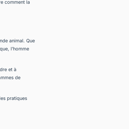
dre comment la
onde animal. Que
tique, l’homme
dre et à
rammes de
les pratiques