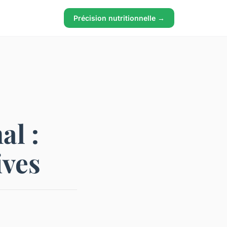
Précision nutritionnelle →
l :
ives