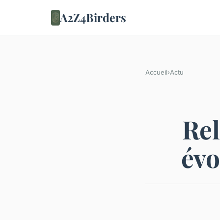
A2Z4Birders
Accueil
›
Actu
Re
évo