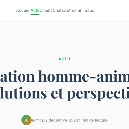
Accueil
Actu
Chiens
Chats
Autres animaux
ACTU
lation homme-anima
lutions et perspect
admin
22 décembre 2023
7 min de lecture
A