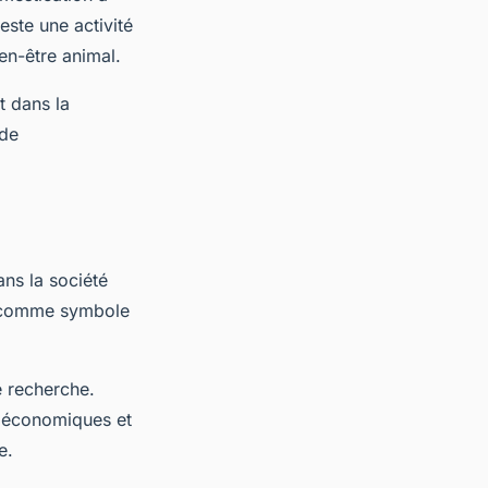
este une activité
en-être animal.
t dans la
 de
ans la société
u comme symbole
e recherche.
ns économiques et
e.