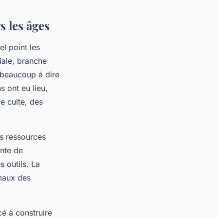
s les âges
l point les
iale, branche
a beaucoup à dire
s ont eu lieu,
e culte, des
es ressources
ante de
 outils. La
imaux des
é à construire