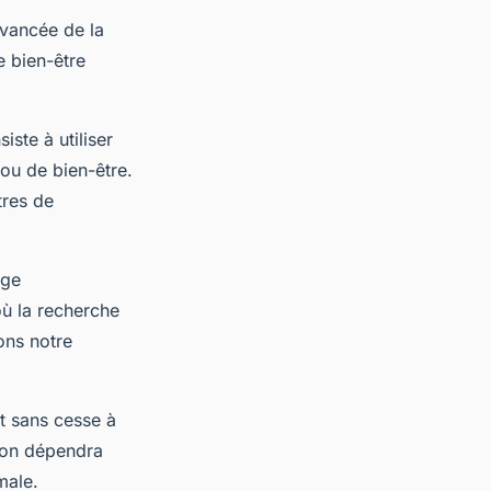
avancée de la
e bien-être
iste à utiliser
ou de bien-être.
tres de
age
où la recherche
ons notre
nt sans cesse à
tion dépendra
male.