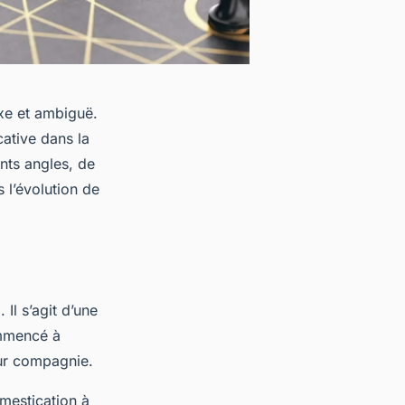
exe et ambiguë.
cative dans la
ents angles, de
s l’évolution de
 Il s’agit d’une
ommencé à
eur compagnie.
mestication à